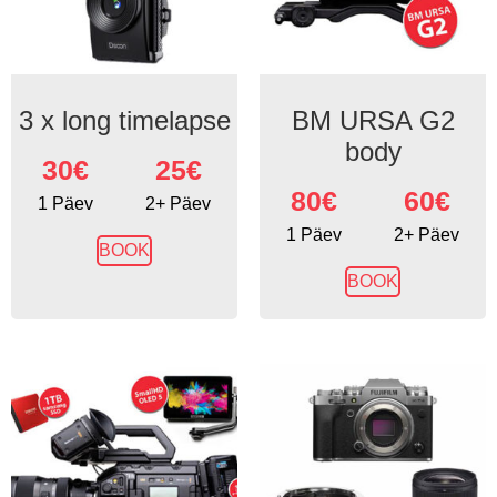
3 x long timelapse
BM URSA G2
body
30
€
25€
80
€
60€
1 Päev
2+ Päev
1 Päev
2+ Päev
BOOK
BOOK