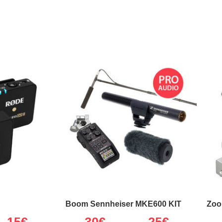
Boom Sennheiser MKE600 KIT
Zoo
15€
30
€
25€