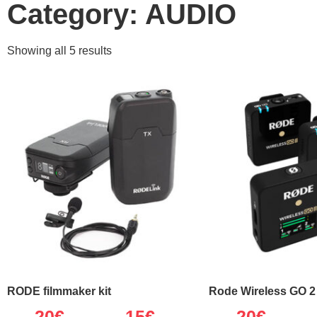
Category: AUDIO
Showing all 5 results
RODE filmmaker kit
Rode Wireless GO 2
20
€
15€
20
€