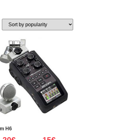
m H6
20
€
15€