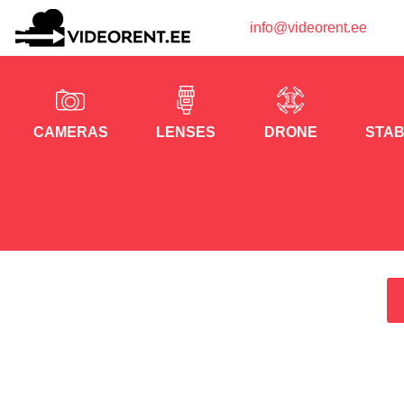
info@videorent.ee
CAMERAS
LENSES
DRONE
STAB