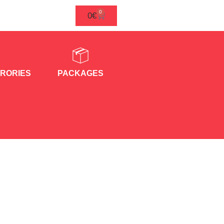
0
0
€
RORIES
PACKAGES